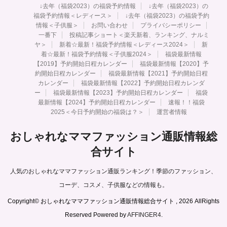
↓去年（福袋2023）の福袋予約情報
↓去年（福袋2023）の
福袋予約情報＜レディース＞
↓去年（福袋2023）の福袋予約
情報＜子供服＞
お問い合わせ
プライバシーポリシー
一番下
投稿記事ショート＜楽天新着、ランキング、ナルミ
ヤ＞
新着☆最新！福袋予約情報＜レディース2024＞
新
着☆最新！福袋予約情報＜子供服2024＞
福袋最新情報
【2019】予約開始日程カレンダー
福袋最新情報【2020】予
約開始日程カレンダー
福袋最新情報【2021】予約開始日程
カレンダー
福袋最新情報【2022】予約開始日程カレンダ
ー
福袋最新情報【2023】予約開始日程カレンダー
福袋
最新情報【2024】予約開始日程カレンダー
速報！！福袋
2025＜今日予約開始の福袋は？＞
運営者情報
おしゃれなママファッション通販情報総
合サイト
人気のおしゃれなママファッション通販ランキング！季節のファッション、
コーデ、コスメ、子供服などの情報も。
Copyright© おしゃれなママファッション通販情報総合サイト , 2026 AllRights
Reserved Powered by
AFFINGER4
.