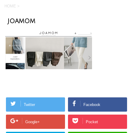
HOME
>
joamom
Twitter
Facebook
Google+
Pocket