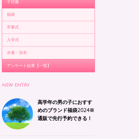
子供服
福袋
卒業式
入学式
水着・浴衣
アンケート結果【一覧】
NEW ENTRY
高学年の男の子におすす
めのブランド福袋2024※
通販で先行予約できる！