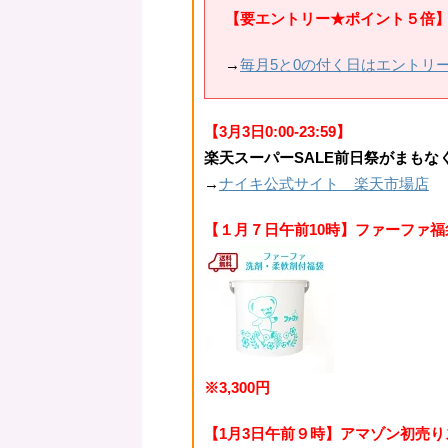
【要エントリー★ポイント５倍】5，
→
毎月5と0の付く日はエントリ
【3月3日0:00-23:59】
楽天スーパーSALE前日祭がまもな
→
ナイキ公式サイト 楽天市場店
【１月７日午前10時】ファーファ福袋マ
※3,300円
【1月3日午前９時】アマゾン初売