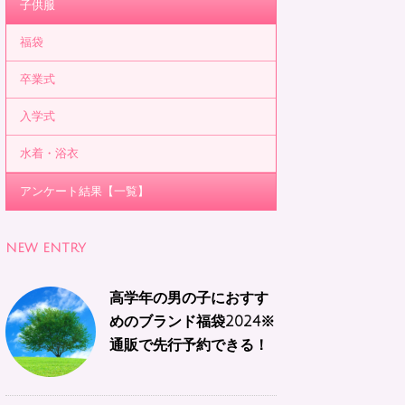
子供服
福袋
卒業式
入学式
水着・浴衣
アンケート結果【一覧】
NEW ENTRY
高学年の男の子におすす
めのブランド福袋2024※
通販で先行予約できる！