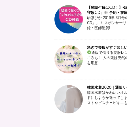
【雑誌付録はCD！】ゆほ
守歌CD」※ 予約・在
ゆほびか 2019年 3
CD」』！ スポンサーリン
録：医師絶賛! ...
急ぎで喪服がすぐ欲し
通販で借りる喪服レン
ころも！ 人の死は突然
を用意 ...
韓国水着2020 | 通
韓国水着はかわいいオ
ドにしようか迷ってしま
ストやビスチェビキニも格