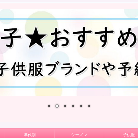
年代別
シーズン
子供服