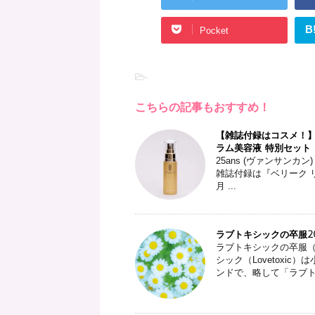
B
Pocket
-
こちらの記事もおすすめ！
【雑誌付録はコスメ！】25
ラム美容液 特別セット 
25ans (ヴァンサンカ
雑誌付録は『ベリーク リ
月 ...
ラブトキシックの卒服20
ラブトキシックの卒服（
シック（Lovetoxi
ンドで、略して「ラブトキ