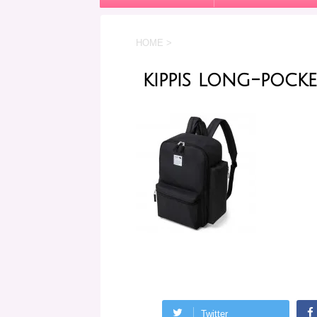
HOME
>
kippis long-pock
Twitter