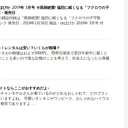
びか 2019年 3月号 ※医師絶賛! 猛烈に眠くなる「フクロウの子
庫・発売日
月号の雑誌付録は『医師絶賛! 猛烈に眠くなる「フクロウの子守歌
ク 発売日：2019年1月16日 雑誌：ゆほびか 2019年 3月号 付
い！レンタルは安い？いくらが相場？
タルの相場はおよそ5000円。
即日発送で翌日午前中に届くと
のことも多いので急な訃報のことを考えて、社会人になったら喪服
販サイトならここがおすすめだよ♪
ルチャンモデルさんが着ているのがどれもおしゃれで、どのブラン
いますよね。 可愛いタンキニやワンピース、おしゃれなハイウエ
安でありますよ ...