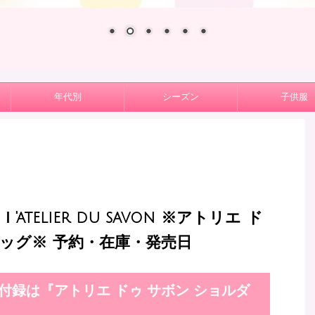
年代別
シーズン
子供服
telier du savon ※アトリエ ド
バッグ※ 予約・在庫・発売日
onの雑誌付録は『アトリエ ドゥ サボン ショルダ