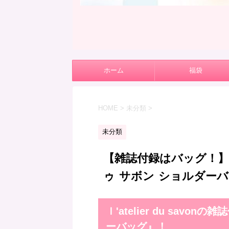
ホーム
福袋
HOME
>
未分類
>
未分類
【雑誌付録はバッグ！】ｌ'a
ゥ サボン ショルダー
ｌ'atelier du sav
ーバッグ』！