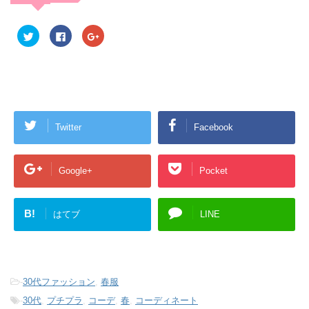
ク
F
ク
リ
a
リ
ッ
c
ッ
ク
e
ク
し
b
し
て
o
て
T
o
G
w
k
o
i
で
o
t
共
g
t
有
l
e
す
e
Twitter
Facebook
r
る
+
で
に
で
共
は
共
有
ク
有
(
リ
(
Google+
Pocket
新
ッ
新
し
ク
し
い
し
い
ウ
て
ウ
ィ
く
ィ
B!
はてブ
LINE
ン
だ
ン
ド
さ
ド
ウ
い
ウ
で
(
で
開
新
開
き
し
き
ま
い
ま
す
ウ
す
-
30代ファッション
,
春服
)
ィ
)
ン
ド
-
30代
,
プチプラ
,
コーデ
,
春
,
コーディネート
ウ