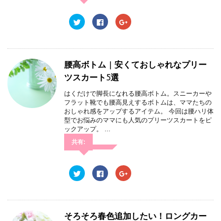
ィ
く
ィ
ン
だ
ン
ド
さ
ド
ウ
い
ウ
ク
F
ク
で
(
で
リ
a
リ
開
新
開
ッ
c
ッ
き
し
き
ク
e
ク
ま
い
ま
し
b
し
す
ウ
す
て
o
て
)
ィ
)
T
o
G
ン
w
k
o
腰高ボトム | 安くておしゃれなプリー
ド
i
で
o
ウ
t
共
g
ツスカート5選
で
t
有
l
開
e
す
e
き
r
る
+
はくだけで脚長になれる腰高ボトム。スニーカーや
ま
で
に
で
フラット靴でも腰高見えするボトムは、ママたちの
す
共
は
共
)
有
ク
有
おしゃれ感をアップするアイテム。 今回は腰ハリ体
(
リ
(
型でお悩みのママにも人気のプリーツスカートをピ
新
ッ
新
し
ク
し
ックアップ。 ...
い
し
い
ウ
て
ウ
共有:
ィ
く
ィ
ン
だ
ン
ド
さ
ド
ウ
い
ウ
で
(
で
ク
F
ク
開
新
開
リ
a
リ
き
し
き
ッ
c
ッ
ま
い
ま
ク
e
ク
す
ウ
す
し
b
し
)
ィ
)
て
o
て
ン
T
o
G
ド
w
k
o
そろそろ春色追加したい！ロングカー
ウ
i
で
o