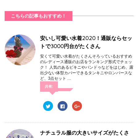
で
開
き
ま
こちらの記事もおすすめ！
す
)
安いし可愛い水着2020！通販ならセッ
トで3000円台がたくさん
安くて可愛い水着がたくさんそろっているおすすめ
のレディース通販のお店をランキング形式でチェッ
ク！ 人気のあるビキニやバンドゥなどをはじめ、露
出少ない体型カバーできるタンキニやロンパースな
ど、3点セット ...
共有:
ク
F
ク
リ
a
リ
ッ
c
ッ
ク
e
ク
し
b
し
て
o
て
T
o
G
w
k
o
ナチュラル服の大きいサイズがたくさ
i
で
o