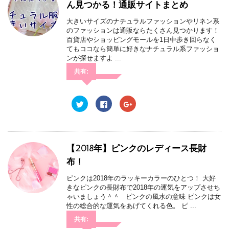
t
共
g
ん見つかる！通販サイトまとめ
t
有
l
e
す
e
r
る
+
大きいサイズのナチュラルファッションやリネン系
で
に
で
のファッションは通販ならたくさん見つかります！
共
は
共
有
ク
有
百貨店やショッピングモールを1日中歩き回らなく
(
リ
(
てもココなら簡単に好きなナチュラル系ファッショ
新
ッ
新
し
ク
し
ンが探せますよ ...
い
し
い
ウ
て
ウ
共有:
ィ
く
ィ
ン
だ
ン
ド
さ
ド
ウ
い
ウ
で
(
で
ク
F
ク
開
新
開
リ
a
リ
き
し
き
ッ
c
ッ
ま
い
ま
ク
e
ク
す
ウ
す
し
b
し
)
ィ
)
て
o
て
ン
T
o
G
ド
w
k
o
【2018年】ピンクのレディース長財
ウ
i
で
o
で
t
共
g
開
布！
t
有
l
き
e
す
e
ま
r
る
+
ピンクは2018年のラッキーカラーのひとつ！ 大好
す
で
に
で
)
きなピンクの長財布で2018年の運気をアップさせち
共
は
共
有
ク
有
ゃいましょう＾＾ ピンクの風水の意味 ピンクは女
(
リ
(
性の総合的な運気をあげてくれる色。 ピ ...
新
ッ
新
し
ク
し
い
し
い
共有:
ウ
て
ウ