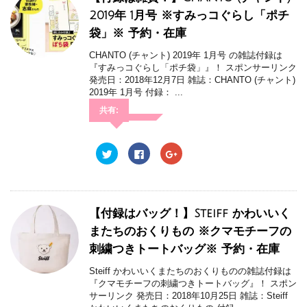
i
で
o
)
t
共
g
2019年 1月号 ※すみっコぐらし「ポチ
t
有
l
e
す
e
袋」※ 予約・在庫
r
る
+
で
に
で
共
は
共
CHANTO (チャント) 2019年 1月号 の雑誌付録は
有
ク
有
(
リ
(
『すみっコぐらし「ポチ袋」』！ スポンサーリンク
新
ッ
新
発売日：2018年12月7日 雑誌：CHANTO (チャント)
し
ク
し
い
し
い
2019年 1月号 付録： ...
ウ
て
ウ
ィ
く
ィ
共有:
ン
だ
ン
ド
さ
ド
ウ
い
ウ
で
(
で
開
新
開
ク
F
ク
き
し
き
リ
a
リ
ま
い
ま
ッ
c
ッ
す
ウ
す
ク
e
ク
)
ィ
)
し
b
し
ン
て
o
て
ド
T
o
G
ウ
w
k
o
【付録はバッグ！】Steiff かわいいく
で
i
で
o
開
t
共
g
またちのおくりもの ※クマモチーフの
き
t
有
l
ま
e
す
e
刺繍つきトートバッグ※ 予約・在庫
す
r
る
+
)
で
に
で
共
は
共
Steiff かわいいくまたちのおくりものの雑誌付録は
有
ク
有
(
リ
(
『クマモチーフの刺繍つきトートバッグ』！ スポン
新
ッ
新
サーリンク 発売日：2018年10月25日 雑誌：Steiff
し
ク
し