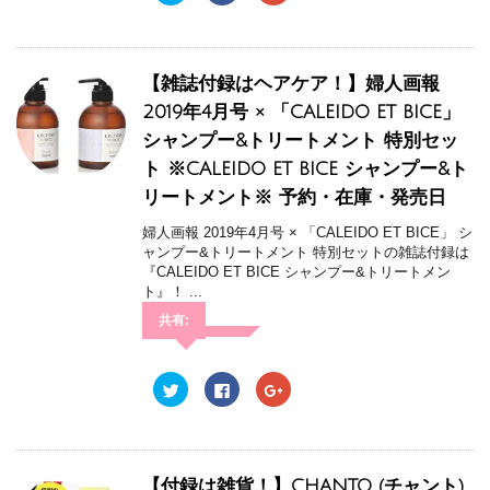
ッ
c
ッ
ク
e
ク
し
b
し
て
o
て
T
o
G
w
k
o
【雑誌付録はヘアケア！】婦人画報
i
で
o
t
共
g
2019年4月号 × 「CALEIDO ET BICE」
t
有
l
e
す
e
シャンプー&トリートメント 特別セッ
r
る
+
で
に
で
ト ※CALEIDO ET BICE シャンプー&ト
共
は
共
有
ク
有
(
リ
(
リートメント※ 予約・在庫・発売日
新
ッ
新
し
ク
し
婦人画報 2019年4月号 × 「CALEIDO ET BICE」 シ
い
し
い
ウ
て
ウ
ャンプー&トリートメント 特別セットの雑誌付録は
ィ
く
ィ
『CALEIDO ET BICE シャンプー&トリートメン
ン
だ
ン
ド
さ
ド
ト』！ ...
ウ
い
ウ
で
(
で
共有:
開
新
開
き
し
き
ま
い
ま
す
ウ
す
)
ィ
)
ク
F
ク
ン
リ
a
リ
ド
ッ
c
ッ
ウ
ク
e
ク
で
し
b
し
開
て
o
て
き
T
o
G
ま
w
k
o
【付録は雑貨！】CHANTO (チャント)
す