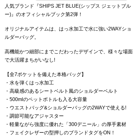
人気ブランド『SHIPS JET BLUE(シップス ジェットブル
ー)』のオフィシャルブック第2弾！
オリジナルアイテムは、はっ水加工で水に強い2WAYショ
ルダーバッグ。
高機能かつ細部にまでこだわったデザインで、様々な場面
で大活躍まちがいなし!
【全7ポケットを備えた本格バッグ】
・水を弾くはっ水加工
・高級感のあるシートベルト風のショルダーベルト
・500mlのペットボトルも入る大容量
・ウエストバッグ&ショルダーバッグの2WAYで使える!
・調節可能なアジャスター
・軽量ながら強度に優れた「300デニール」の厚手素材
・フェイクレザーの型押しのブランドタグをON！