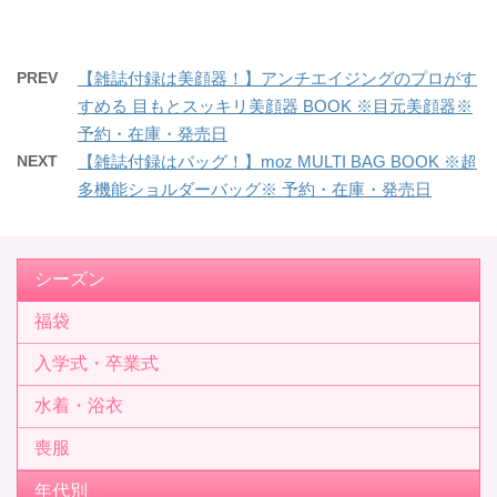
ッ
c
ッ
ン
ク
e
ク
ド
し
b
し
ウ
て
o
て
で
T
o
G
開
w
k
o
PREV
【雑誌付録は美顔器！】アンチエイジングのプロがす
き
i
で
o
ま
t
共
g
すめる 目もとスッキリ美顔器 BOOK ※目元美顔器※
す
t
有
l
)
e
す
e
予約・在庫・発売日
r
る
+
で
に
で
NEXT
【雑誌付録はバッグ！】moz MULTI BAG BOOK ※超
共
は
共
有
ク
有
多機能ショルダーバッグ※ 予約・在庫・発売日
(
リ
(
新
ッ
新
し
ク
し
い
し
い
ウ
て
ウ
ィ
く
ィ
ン
だ
ン
シーズン
ド
さ
ド
ウ
い
ウ
で
(
で
福袋
開
新
開
き
し
き
ま
い
ま
入学式・卒業式
す
ウ
す
)
ィ
)
ン
水着・浴衣
ド
ウ
で
開
喪服
き
ま
す
年代別