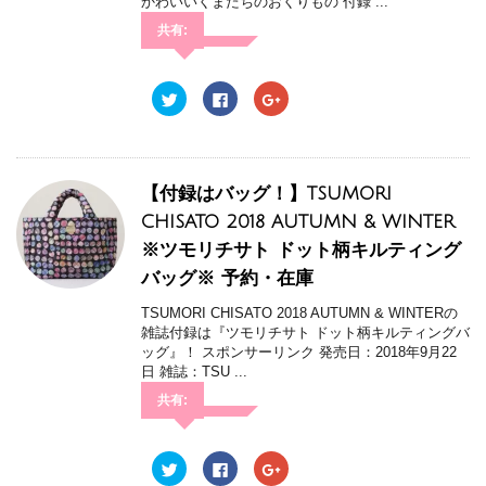
い
し
い
かわいいくまたちのおくりもの 付録 ...
ウ
て
ウ
ィ
く
ィ
共有:
ン
だ
ン
ド
さ
ド
ウ
い
ウ
で
(
で
開
新
開
ク
F
ク
き
し
き
リ
a
リ
ま
い
ま
ッ
c
ッ
す
ウ
す
ク
e
ク
)
ィ
)
し
b
し
ン
て
o
て
ド
T
o
G
ウ
w
k
o
【付録はバッグ！】TSUMORI
で
i
で
o
開
t
共
g
CHISATO 2018 AUTUMN & WINTER
き
t
有
l
ま
e
す
e
※ツモリチサト ドット柄キルティング
す
r
る
+
)
で
に
で
バッグ※ 予約・在庫
共
は
共
有
ク
有
(
リ
(
TSUMORI CHISATO 2018 AUTUMN & WINTERの
新
ッ
新
し
ク
し
雑誌付録は『ツモリチサト ドット柄キルティングバ
い
し
い
ッグ』！ スポンサーリンク 発売日：2018年9月22
ウ
て
ウ
ィ
く
ィ
日 雑誌：TSU ...
ン
だ
ン
ド
さ
ド
共有:
ウ
い
ウ
で
(
で
開
新
開
き
し
き
ま
い
ま
ク
F
ク
す
ウ
す
リ
a
リ
)
ィ
)