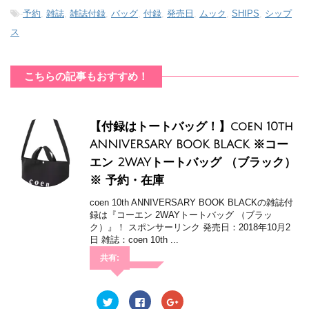
ン
ド
-
予約
,
雑誌
,
雑誌付録
,
バッグ
,
付録
,
発売日
,
ムック
,
SHIPS
,
シップ
ウ
で
ス
開
き
ま
す
)
こちらの記事もおすすめ！
【付録はトートバッグ！】coen 10th
ANNIVERSARY BOOK BLACK ※コー
エン 2WAYトートバッグ （ブラック）
※ 予約・在庫
coen 10th ANNIVERSARY BOOK BLACKの雑誌付
録は『コーエン 2WAYトートバッグ （ブラッ
ク）』！ スポンサーリンク 発売日：2018年10月2
日 雑誌：coen 10th ...
共有:
ク
F
ク
リ
a
リ