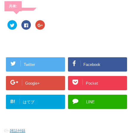
共有:
ク
F
ク
リ
a
リ
ッ
c
ッ
ク
e
ク
し
b
し
て
o
て
T
o
G
w
k
o
i
で
o
t
共
g
t
有
l
e
す
e
Twitter
Facebook
r
る
+
で
に
で
共
は
共
有
ク
有
(
リ
(
Google+
Pocket
新
ッ
新
し
ク
し
い
し
い
ウ
て
ウ
ィ
く
ィ
B!
はてブ
LINE
ン
だ
ン
ド
さ
ド
ウ
い
ウ
で
(
で
開
新
開
き
し
き
ま
い
ま
す
ウ
す
-
雑誌付録
)
ィ
)