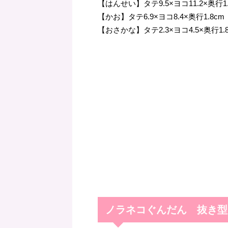
【はんせい】タテ9.5×ヨコ11.2×奥行1
【かお】タテ6.9×ヨコ8.4×奥行1.8c
【おさかな】タテ2.3×ヨコ4.5×奥行1.
ノラネコぐんだん 抜き型