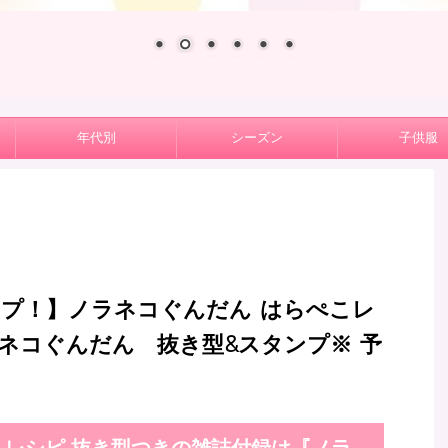
年代別
シーズン
子供服
プ！】ノラネコぐんだん はらぺこレ
ラネコぐんだん 抜き型&スタンプ※ 予
こレシピ 抜き型つきの雑誌付録は『ノラ