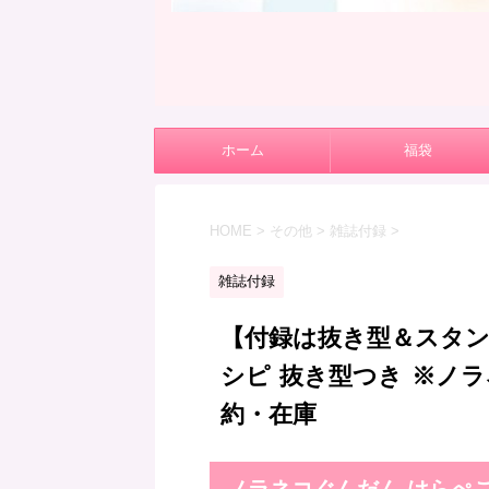
ホーム
福袋
HOME
>
その他
>
雑誌付録
>
雑誌付録
【付録は抜き型＆スタン
シピ 抜き型つき ※ノ
約・在庫
ノラネコぐんだん はらぺ