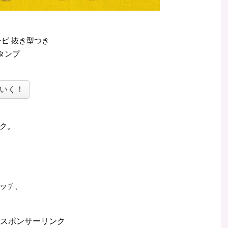
ピ 抜き型つき
タンプ
いく！
ク。
ッチ、
スポンサーリンク