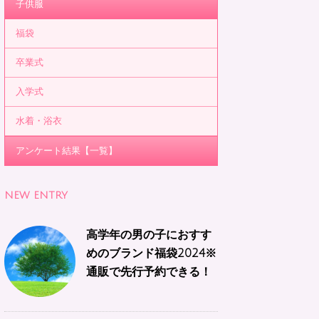
子供服
福袋
卒業式
入学式
水着・浴衣
アンケート結果【一覧】
NEW ENTRY
高学年の男の子におすす
めのブランド福袋2024※
通販で先行予約できる！