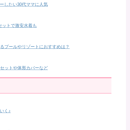
ーしたい30代ママに人気
セットで激安水着も
きるプールやリゾートにおすすめは？
！セットや体形カバーなど
いく♪